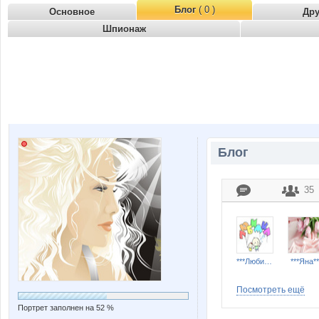
Блог
( 0 )
Основное
Др
Шпионаж
Блог
35
***Любимка***
***Яна**
Посмотреть ещё
Портрет заполнен на 52 %