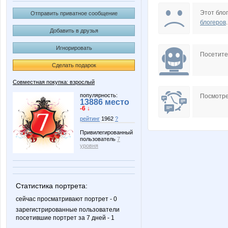
Airina
Airinka8
Этот блог
Отправить приватное сообщение
блогеров
.
Добавить в друзья
Игнорировать
Beatrisa
Big
Посетит
Сделать подарок
Совместная покупка: взрослый
IrinaKolc
Ironey
популярность:
Посмотре
13886 место
-6 ↓
рейтинг
1962
?
Привилегированный
пользователь
7
Kozi Bozi
L1007
уровня
Статистика портрета:
Lusien
MILENC
сейчас просматривают портрет - 0
зарегистрированные пользователи
посетившие портрет за 7 дней - 1