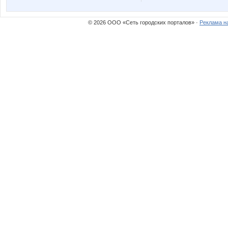
N@T@LK@
NASIK
© 2026 ООО «Сеть городских порталов» ·
Реклама н
OGUL
OleOk
Pugovk@
Radmir
Wine
Yanusi
anna-latakene
annyne